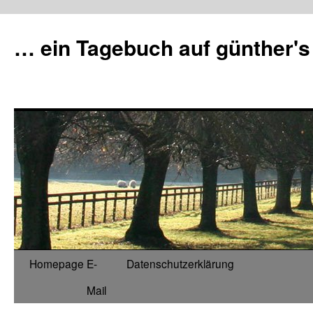
Zum
Inhalt
… ein Tagebuch auf günther's
springen
Homepage
E-
Datenschutzerklärung
Mail