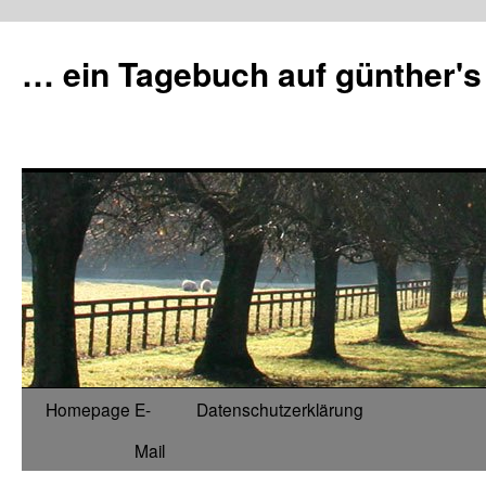
Zum
Inhalt
… ein Tagebuch auf günther's
springen
Homepage
E-
Datenschutzerklärung
Mail