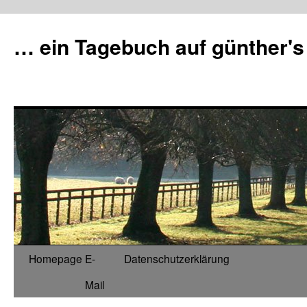
Zum
Inhalt
… ein Tagebuch auf günther's
springen
Homepage
E-
Datenschutzerklärung
Mail