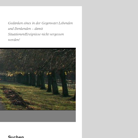
Gedanken eines in der Gegenwart Lebenden
und Denkenden – damit
Situationen/Ereignisse nicht vergessen
werden!
Suchen