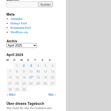
Meta
Anmelden
Eintrags-Feed
Kommentar-Feed
WordPress.org
Archiv
Archiv
April 2025
M
D
M
D
F
S
S
1
2
3
4
5
6
7
8
9
10
11
12
13
14
15
16
17
18
19
20
21
22
23
24
25
26
27
28
29
30
« März
Mai »
Über dieses Tagebuch
Hier findet Ihr oder Du Gedanken und