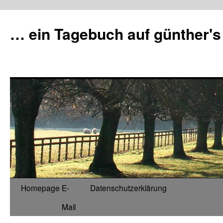
Zum
Inhalt
… ein Tagebuch auf günther's
springen
Homepage
E-
Datenschutzerklärung
Mail