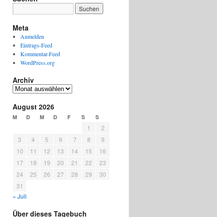
Meta
Anmelden
Eintrags-Feed
Kommentar-Feed
WordPress.org
Archiv
Archiv
August 2026
M
D
M
D
F
S
S
1
2
3
4
5
6
7
8
9
10
11
12
13
14
15
16
17
18
19
20
21
22
23
24
25
26
27
28
29
30
31
« Juli
Über dieses Tagebuch