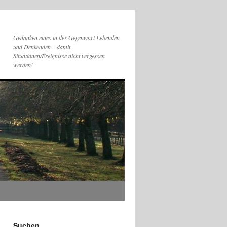
Gedanken eines in der Gegenwart Lebenden
und Denkenden – damit
Situationen/Ereignisse nicht vergessen
werden!
Suchen