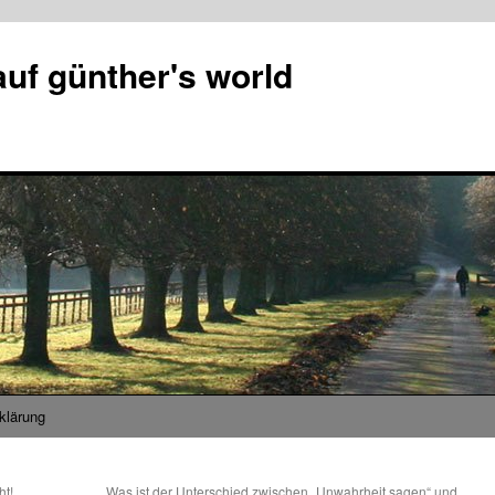
uf günther's world
klärung
ht!
Was ist der Unterschied zwischen „Unwahrheit sagen“ und